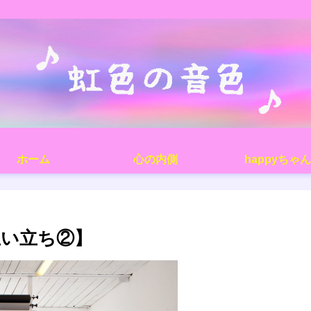
ホーム
心の内側
happyちゃん
生い立ち②】